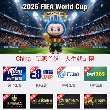
中国·ms1129美狮贵宾会(股份有限公
司)-Official website
WTS-WAF拦截详情
出现该页面的原因:
1.你的请求是黑客攻击
2.你的请求合法但触发了安全规则,请提交问题反馈
XML 地图